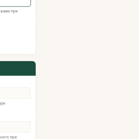
 вами при
при
нного при