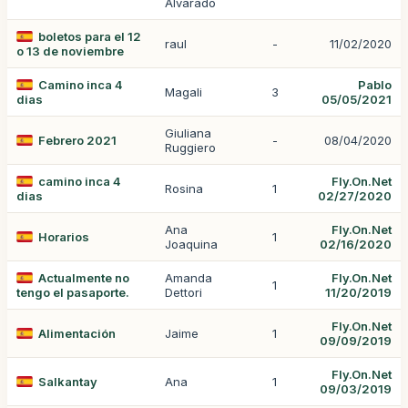
Alvarado
boletos para el 12
raul
-
11/02/2020
o 13 de noviembre
Camino inca 4
Pablo
Magali
3
dias
05/05/2021
Giuliana
Febrero 2021
-
08/04/2020
Ruggiero
camino inca 4
Fly.On.Net
Rosina
1
dias
02/27/2020
Ana
Fly.On.Net
Horarios
1
Joaquina
02/16/2020
Actualmente no
Amanda
Fly.On.Net
1
tengo el pasaporte.
Dettori
11/20/2019
Fly.On.Net
Alimentación
Jaime
1
09/09/2019
Fly.On.Net
Salkantay
Ana
1
09/03/2019