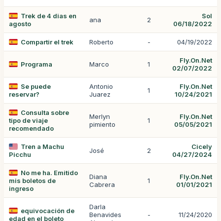
Trek de 4 dias en
Sol
ana
2
agosto
06/18/2022
Compartir el trek
Roberto
-
04/19/2022
Fly.On.Net
Programa
Marco
1
02/07/2022
Se puede
Antonio
Fly.On.Net
1
reservar?
Juarez
10/24/2021
Consulta sobre
Merlyn
Fly.On.Net
tipo de viaje
1
pimiento
05/05/2021
recomendado
Tren a Machu
Cicely
José
2
Picchu
04/27/2024
No me ha. Emitido
Diana
Fly.On.Net
mis boletos de
1
Cabrera
01/01/2021
ingreso
Darla
equivocación de
Benavides
-
11/24/2020
edad en el boleto