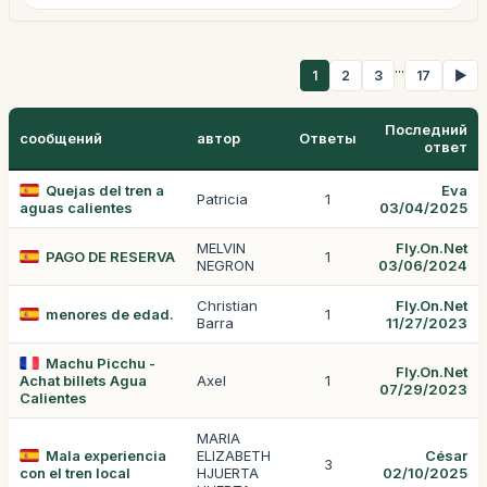
...
1
2
3
17
▶
Последний
сообщений
автор
Ответы
ответ
Quejas del tren a
Eva
Patricia
1
aguas calientes
03/04/2025
MELVIN
Fly.On.Net
PAGO DE RESERVA
1
NEGRON
03/06/2024
Christian
Fly.On.Net
menores de edad.
1
Barra
11/27/2023
Machu Picchu -
Fly.On.Net
Achat billets Agua
Axel
1
07/29/2023
Calientes
MARIA
Mala experiencia
ELIZABETH
César
3
con el tren local
HJUERTA
02/10/2025