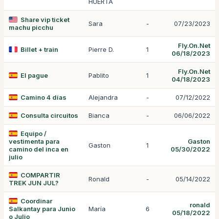
HUERTA
Share vip ticket
Sara
-
07/23/2023
machu picchu
Fly.On.Net
Billet + train
Pierre D.
1
06/18/2023
Fly.On.Net
El pague
Pablito
1
04/18/2023
Camino 4 días
Alejandra
-
07/12/2022
Consulta circuitos
Bianca
-
06/06/2022
Equipo /
vestimenta para
Gaston
Gaston
1
camino del inca en
05/30/2022
julio
COMPARTIR
Ronald
-
05/14/2022
TREK JUN JUL?
Coordinar
ronald
Salkantay para Junio
María
6
05/18/2022
o Julio