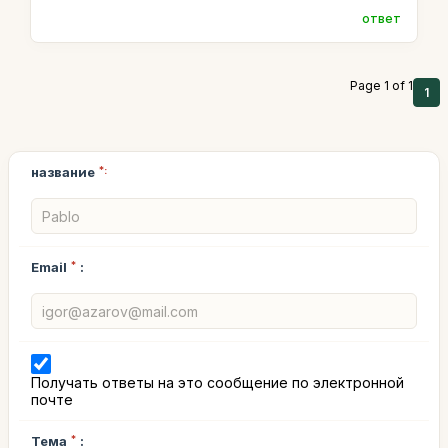
ответ
Page 1 of 1
1
название
*:
Email
*
:
Получать ответы на это сообщение по электронной
почте
Тема
*
: