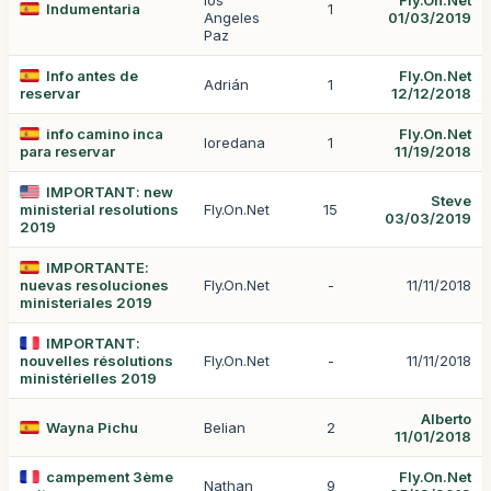
los
Fly.On.Net
Indumentaria
1
Angeles
01/03/2019
Paz
Info antes de
Fly.On.Net
Adrián
1
reservar
12/12/2018
info camino inca
Fly.On.Net
loredana
1
para reservar
11/19/2018
IMPORTANT: new
Steve
ministerial resolutions
Fly.On.Net
15
03/03/2019
2019
IMPORTANTE:
nuevas resoluciones
Fly.On.Net
-
11/11/2018
ministeriales 2019
IMPORTANT:
nouvelles résolutions
Fly.On.Net
-
11/11/2018
ministérielles 2019
Alberto
Wayna Pichu
Belian
2
11/01/2018
campement 3ème
Fly.On.Net
Nathan
9