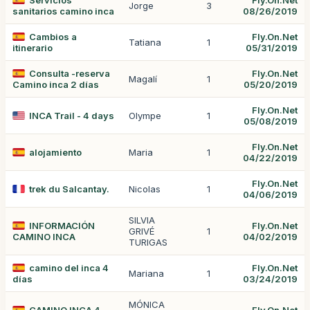
Servicios
Fly.On.Net
Jorge
3
sanitarios camino inca
08/26/2019
Cambios a
Fly.On.Net
Tatiana
1
itinerario
05/31/2019
Consulta -reserva
Fly.On.Net
Magalí
1
Camino inca 2 días
05/20/2019
Fly.On.Net
INCA Trail - 4 days
Olympe
1
05/08/2019
Fly.On.Net
alojamiento
Maria
1
04/22/2019
Fly.On.Net
trek du Salcantay.
Nicolas
1
04/06/2019
SILVIA
INFORMACIÓN
Fly.On.Net
GRIVÉ
1
CAMINO INCA
04/02/2019
TURIGAS
camino del inca 4
Fly.On.Net
Mariana
1
días
03/24/2019
MÓNICA