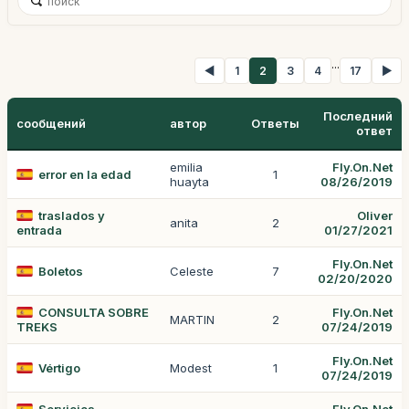
...
◀
1
2
3
4
17
▶
Последний
сообщений
автор
Ответы
ответ
emilia
Fly.On.Net
error en la edad
1
huayta
08/26/2019
traslados y
Oliver
anita
2
entrada
01/27/2021
Fly.On.Net
Boletos
Celeste
7
02/20/2020
CONSULTA SOBRE
Fly.On.Net
MARTIN
2
TREKS
07/24/2019
Fly.On.Net
Vértigo
Modest
1
07/24/2019