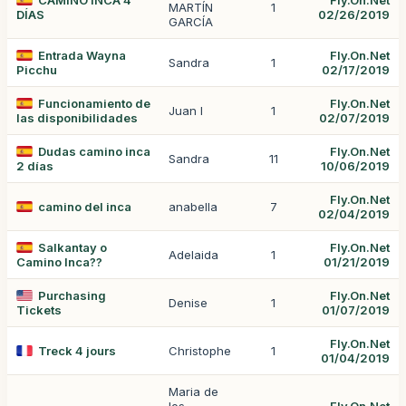
CAMINO INCA 4
Fly.On.Net
MARTÍN
1
DÍAS
02/26/2019
GARCÍA
Entrada Wayna
Fly.On.Net
Sandra
1
Picchu
02/17/2019
Funcionamiento de
Fly.On.Net
Juan I
1
las disponibilidades
02/07/2019
Dudas camino inca
Fly.On.Net
Sandra
11
2 días
10/06/2019
Fly.On.Net
camino del inca
anabella
7
02/04/2019
Salkantay o
Fly.On.Net
Adelaida
1
Camino Inca??
01/21/2019
Purchasing
Fly.On.Net
Denise
1
Tickets
01/07/2019
Fly.On.Net
Treck 4 jours
Christophe
1
01/04/2019
Maria de