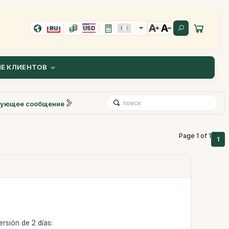
RU
USD
Е КЛИЕНТОВ
ующее сообщение
Page 1 of 1
1
ersión de 2 días: