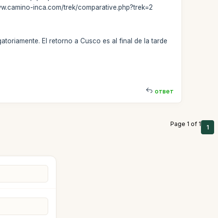
www.camino-inca.com/trek/comparative.php?trek=2
atoriamente. El retorno a Cusco es al final de la tarde
ответ
Page 1 of 1
1