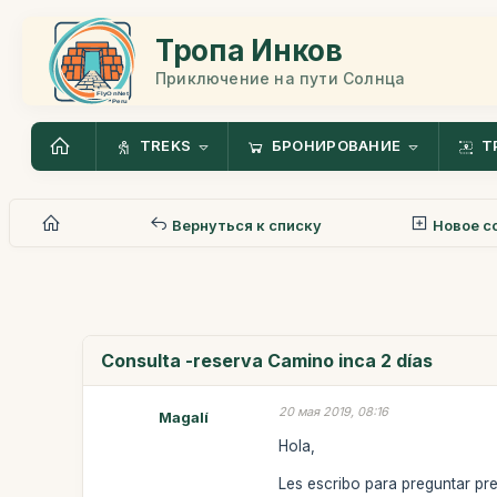
Тропа Инков
Приключение на пути Солнца
TREKS
БРОНИРОВАНИЕ
Т
Вернуться к списку
Новое с
Consulta -reserva Camino inca 2 días
20 мая 2019, 08:16
Magalí
Hola,
Les escribo para preguntar pre