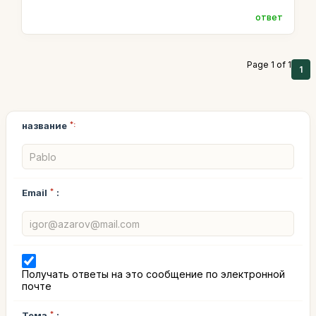
ответ
Page 1 of 1
1
название
*:
Email
*
:
Получать ответы на это сообщение по электронной
почте
Тема
*
: