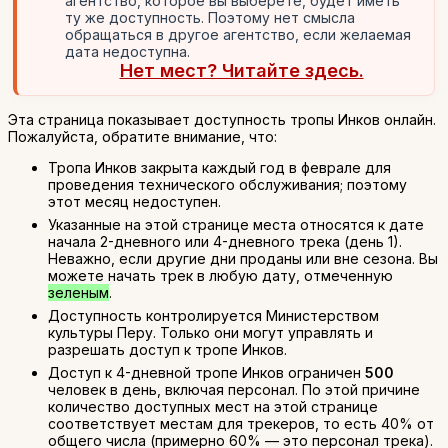
агентство, которое вы выберете, будет иметь
ту же доступность. Поэтому нет смысла
обращаться в другое агентство, если желаемая
дата недоступна.
Нет мест? Читайте здесь.
Эта страница показывает доступность тропы Инков онлайн.
Пожалуйста, обратите внимание, что:
Тропа Инков закрыта каждый год в феврале для
проведения технического обслуживания; поэтому
этот месяц недоступен.
Указанные на этой странице места относятся к дате
начала 2-дневного или 4-дневного трека (день 1).
Неважно, если другие дни проданы или вне сезона. Вы
можете начать трек в любую дату, отмеченную
зеленым
.
Доступность контролируется Министерством
культуры Перу. Только они могут управлять и
разрешать доступ к тропе Инков.
Доступ к 4-дневной тропе Инков ограничен
500
человек в день, включая персонал. По этой причине
количество доступных мест на этой странице
соответствует местам для трекеров, то есть 40% от
общего числа (примерно 60% — это персонал трека).