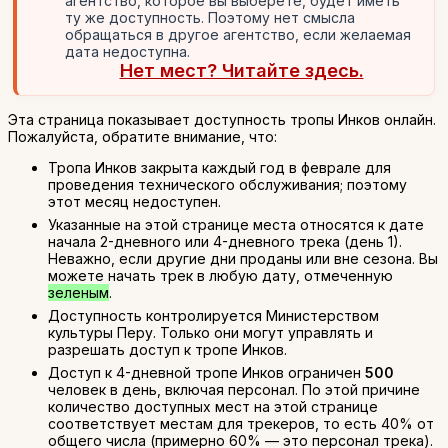
агентство, которое вы выберете, будет иметь
ту же доступность. Поэтому нет смысла
обращаться в другое агентство, если желаемая
дата недоступна.
Нет мест? Читайте здесь.
Эта страница показывает доступность тропы Инков онлайн.
Пожалуйста, обратите внимание, что:
Тропа Инков закрыта каждый год в феврале для
проведения технического обслуживания; поэтому
этот месяц недоступен.
Указанные на этой странице места относятся к дате
начала 2-дневного или 4-дневного трека (день 1).
Неважно, если другие дни проданы или вне сезона. Вы
можете начать трек в любую дату, отмеченную
зеленым
.
Доступность контролируется Министерством
культуры Перу. Только они могут управлять и
разрешать доступ к тропе Инков.
Доступ к 4-дневной тропе Инков ограничен
500
человек в день, включая персонал. По этой причине
количество доступных мест на этой странице
соответствует местам для трекеров, то есть 40% от
общего числа (примерно 60% — это персонал трека).