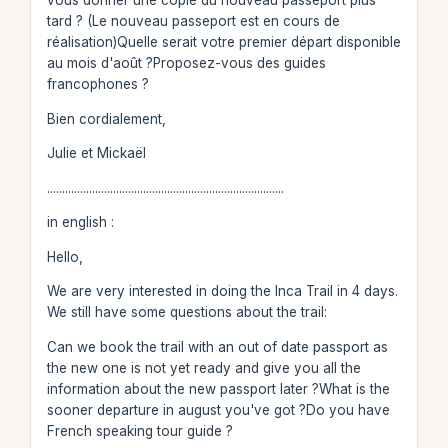
vous donner une copie du nouveau passeport plus
tard ? (Le nouveau passeport est en cours de
réalisation)Quelle serait votre premier départ disponible
au mois d'août ?Proposez-vous des guides
francophones ?
Bien cordialement,
Julie et Mickaël
...............................................................................
in english :
Hello,
We are very interested in doing the Inca Trail in 4 days.
We still have some questions about the trail:
Can we book the trail with an out of date passport as
the new one is not yet ready and give you all the
information about the new passport later ?What is the
sooner departure in august you've got ?Do you have
French speaking tour guide ?