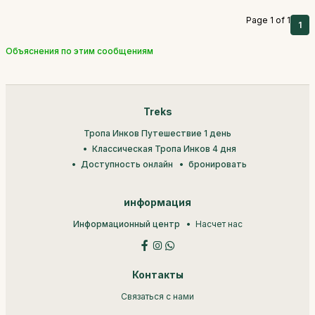
Page 1 of 1
1
Объяснения по этим сообщениям
Treks
Тропа Инков Путешествие 1 день
Классическая Тропа Инков 4 дня
Доступность онлайн
бронировать
информация
Информационный центр
Насчет нас
Контакты
Связаться с нами