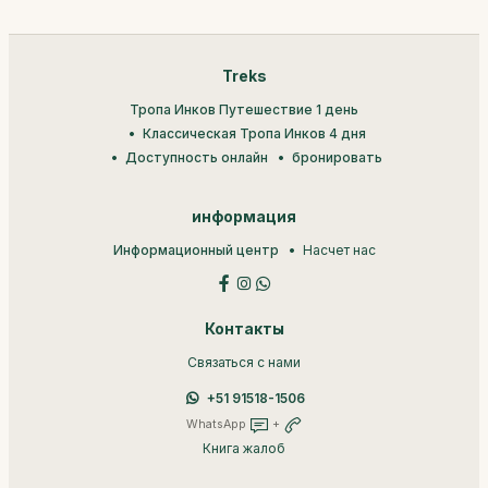
Treks
Тропа Инков Путешествие 1 день
Классическая Тропа Инков 4 дня
Доступность онлайн
бронировать
информация
Информационный центр
Насчет нас
Контакты
Связаться с нами
+51 91518-1506
WhatsApp
+
Книга жалоб