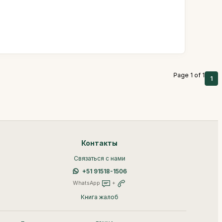
Page 1 of 1
1
Контакты
Связаться с нами
+51 91518-1506
WhatsApp
+
Книга жалоб