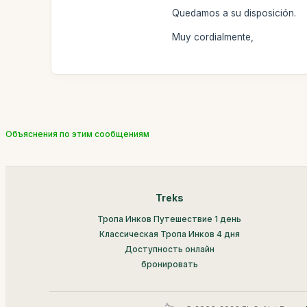
Quedamos a su disposición.
Muy cordialmente,
Объяснения по этим сообщениям
Treks
Тропа Инков Путешествие 1 день
Классическая Тропа Инков 4 дня
Доступность онлайн
бронировать