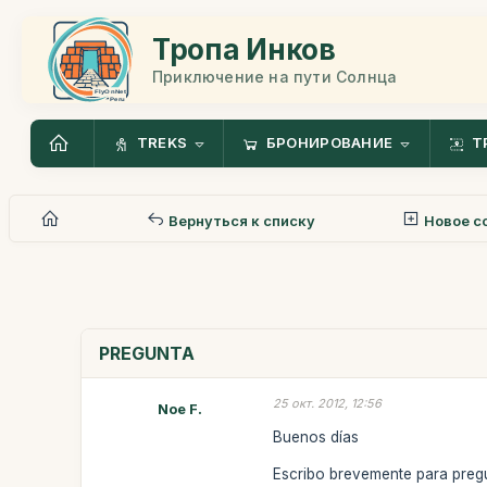
Тропа Инков
Приключение на пути Солнца
TREKS
БРОНИРОВАНИЕ
Т
Вернуться к списку
Новое с
PREGUNTA
25 окт. 2012, 12:56
Noe F.
Buenos días
Escribo brevemente para pregun