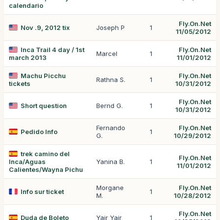
calendario
Fly.On.Net
Nov .9, 2012 tix
Joseph P
1
11/05/2012
Inca Trail 4 day / 1st
Fly.On.Net
Marcel
1
march 2013
11/01/2012
Machu Picchu
Fly.On.Net
Rathna S.
1
tickets
10/31/2012
Fly.On.Net
Short question
Bernd G.
1
10/31/2012
Fernando
Fly.On.Net
Pedido Info
1
G.
10/29/2012
trek camino del
Fly.On.Net
Inca/Aguas
Yanina B.
1
11/01/2012
Calientes/Wayna Pichu
Morgane
Fly.On.Net
Info sur ticket
1
M.
10/28/2012
Fly.On.Net
Duda de Boleto
Yair Yair
1