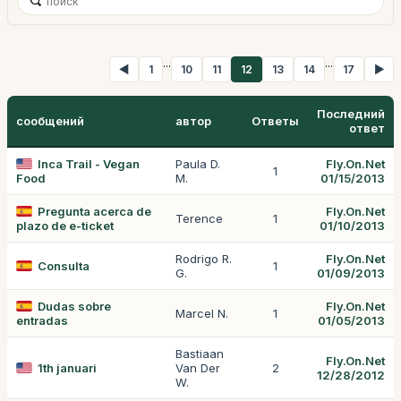
...
...
◀
1
10
11
12
13
14
17
▶
Последний
сообщений
автор
Ответы
ответ
Inca Trail - Vegan
Paula D.
Fly.On.Net
1
Food
M.
01/15/2013
Pregunta acerca de
Fly.On.Net
Terence
1
plazo de e-ticket
01/10/2013
Rodrigo R.
Fly.On.Net
Consulta
1
G.
01/09/2013
Dudas sobre
Fly.On.Net
Marcel N.
1
entradas
01/05/2013
Bastiaan
Fly.On.Net
1th januari
Van Der
2
12/28/2012
W.