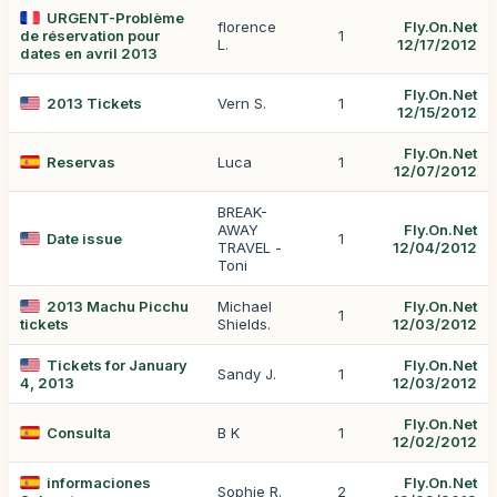
URGENT-Problème
florence
Fly.On.Net
de réservation pour
1
L.
12/17/2012
dates en avril 2013
Fly.On.Net
2013 Tickets
Vern S.
1
12/15/2012
Fly.On.Net
Reservas
Luca
1
12/07/2012
BREAK-
AWAY
Fly.On.Net
Date issue
1
TRAVEL -
12/04/2012
Toni
2013 Machu Picchu
Michael
Fly.On.Net
1
tickets
Shields.
12/03/2012
Tickets for January
Fly.On.Net
Sandy J.
1
4, 2013
12/03/2012
Fly.On.Net
Consulta
B K
1
12/02/2012
informaciones
Fly.On.Net
Sophie R.
2