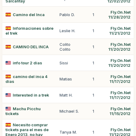
Salcantay
12/02/2012
Fly.On.Net
Camino del Inca
Pablo D.
1
11/28/2012
Informaciones sobre
Fly.On.Net
Leslie H.
1
el trek
11/21/2012
Colito
Fly.On.Net
CAMINO DEL INCA
1
Colito
11/20/2012
Fly.On.Net
info tour 2 dias
Sissi
1
11/20/2012
camino del inca 4
Fly.On.Net
Matias
1
dias
11/17/2012
Fly.On.Net
Interested in a trek
Matt H.
1
11/17/2012
Machu Picchu
Fly.On.Net
Michael S.
1
tickets
11/15/2012
Necesito comprar
tickets para el mes de
Fly.On.Net
Tanya M.
1
Enero 2013, no hay
11/12/2012