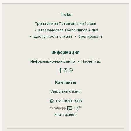
Treks
Тропа Инков Путешествие 1 день
Классическая Тропа Инков 4 дня
Доступность онлайн
бронировать
информация
Информационный центр
Насчет нас
Контакты
Связаться с нами
+51 91518-1506
WhatsApp
+
Книга жалоб