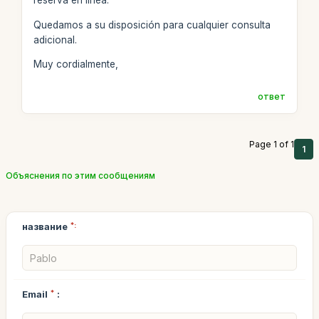
reserva en línea.
Quedamos a su disposición para cualquier consulta
adicional.
Muy cordialmente,
ответ
Page 1 of 1
1
Объяснения по этим сообщениям
название
*:
Email
*
: