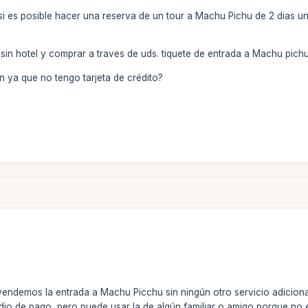
r si es posible hacer una reserva de un tour a Machu Pichu de 2 dias
sin hotel y comprar a traves de uds. tiquete de entrada a Machu pichu 
 ya que no tengo tarjeta de crédito?
endemos la entrada a Machu Picchu sin ningún otro servicio adicional
o de pago, pero puede usar la de algún familiar o amigo porque no 