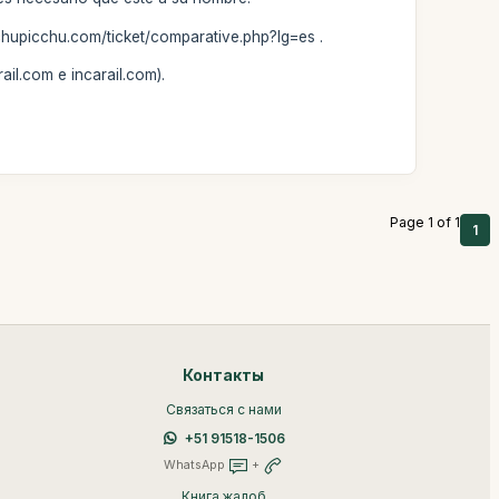
chupicchu.com/ticket/comparative.php?lg=es .
ail.com e incarail.com).
Page 1 of 1
1
Контакты
Связаться с нами
+51 91518-1506
WhatsApp
+
Книга жалоб