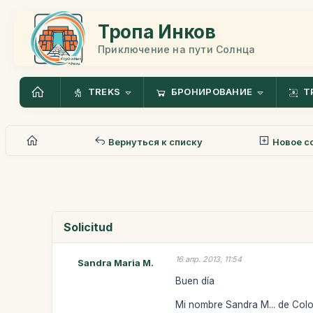
Тропа Инков
Приключение на пути Солнца
TREKS
БРОНИРОВАНИЕ
Т
Вернуться к списку
Новое с
Solicitud
16 апр. 2013, 11:54
Sandra Maria M.
Buen día
Mi nombre Sandra M... de Co