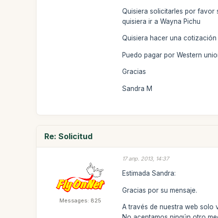
Quisiera solicitarles por favo
quisiera ir a Wayna Pichu
Quisiera hacer una cotización 
Puedo pagar por Western union
Gracias
Sandra M
Re: Solicitud
17 апр. 2013, 14:37
Estimada Sandra:
Gracias por su mensaje.
Messages: 825
A través de nuestra web solo v
No aceptamos ningún otro medi