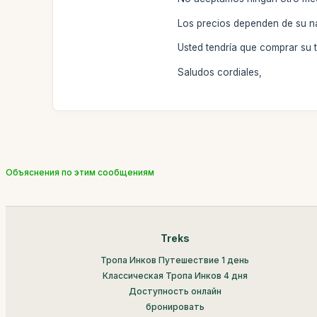
Los precios dependen de su na
Usted tendría que comprar su t
Saludos cordiales,
Объяснения по этим сообщениям
Treks
Тропа Инков Путешествие 1 день
Классическая Тропа Инков 4 дня
Доступность онлайн
бронировать