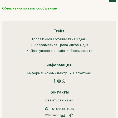
Объяснения по этим сообщениям
Treks
Тропа Инков Путешествие 1 день
Классическая Тропа Инков 4 дня
Доступность онлайн
бронировать
информация
Информационный центр
Насчет нас
Контакты
Связаться с нами
+51 91518-1506
WhatsApp
+